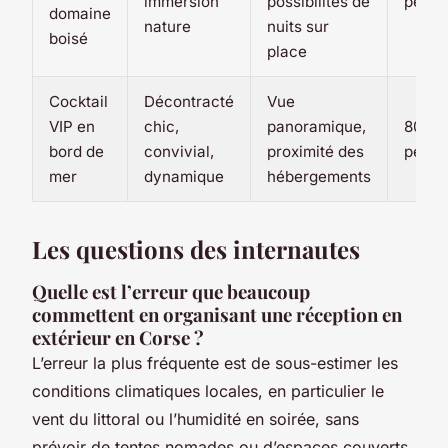
immersion
possibilités de
perso
domaine
nature
nuits sur
boisé
place
Cocktail
Décontracté
Vue
VIP en
chic,
panoramique,
80 à 
bord de
convivial,
proximité des
perso
mer
dynamique
hébergements
Les questions des internautes
Quelle est l’erreur que beaucoup
commettent en organisant une réception en
extérieur en Corse ?
L’erreur la plus fréquente est de sous-estimer les
conditions climatiques locales, en particulier le
vent du littoral ou l’humidité en soirée, sans
prévoir de tentes nomades ou d’espaces couverts