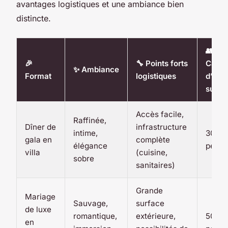
avantages logistiques et une ambiance bien
distincte.
👥
🎉
🔧 Points forts
Capac
✨ Ambiance
Format
logistiques
d’accu
suggé
Accès facile,
Raffinée,
Dîner de
infrastructure
intime,
30 à 
gala en
complète
élégance
perso
villa
(cuisine,
sobre
sanitaires)
Grande
Mariage
Sauvage,
surface
de luxe
romantique,
extérieure,
50 à 
en