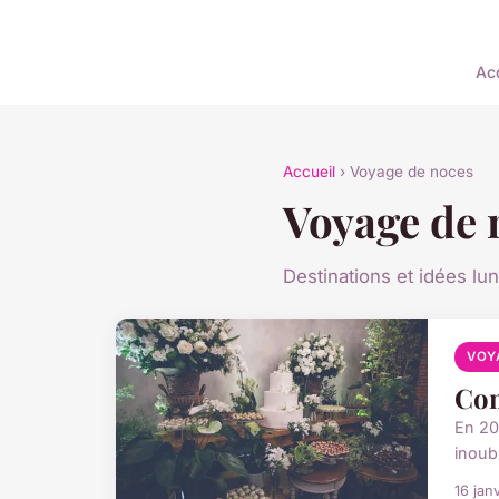
Acc
Accueil
› Voyage de noces
Voyage de 
Destinations et idées lu
VOY
Com
En 20
inoubl
16 jan