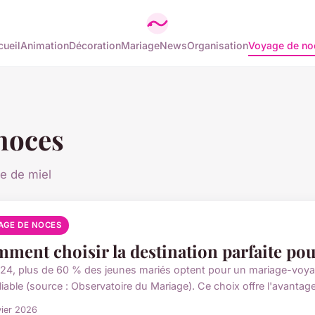
ueil
Animation
Décoration
Mariage
News
Organisation
Voyage de no
noces
ne de miel
AGE DE NOCES
ment choisir la destination parfaite po
24, plus de 60 % des jeunes mariés optent pour un mariage-voy
iable (source : Observatoire du Mariage). Ce choix offre l'avantage
vier 2026