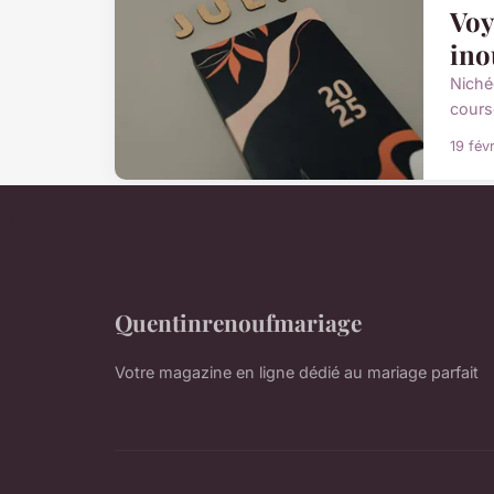
Voy
ino
Niché
cours
19 fév
Quentinrenoufmariage
Votre magazine en ligne dédié au mariage parfait