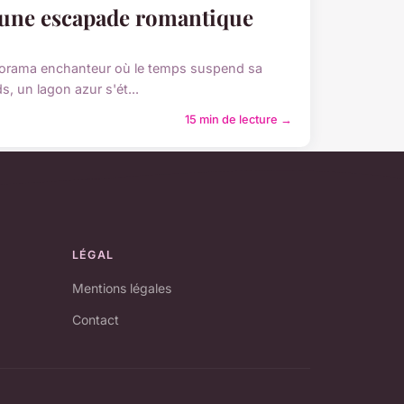
r une escapade romantique
anorama enchanteur où le temps suspend sa
, un lagon azur s'ét...
15 min de lecture →
LÉGAL
Mentions légales
Contact