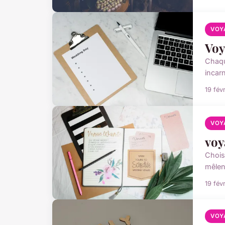
VOY
Voy
Chaqu
incarn
19 fév
VOY
voy
Chois
mêlen
19 fév
VOY