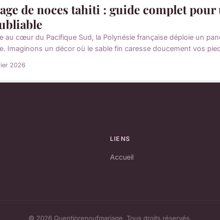
age de noces tahiti : guide complet pou
ubliable
e au cœur du Pacifique Sud, la Polynésie française déploie un p
e. Imaginons un décor où le sable fin caresse doucement vos pieds
rier 2026
LIENS
Accueil
© 2026 Quentinrenoufmariage. Tous droits réservés.