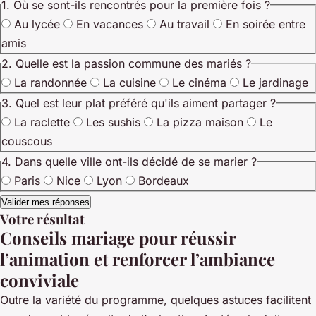
1. Où se sont-ils rencontrés pour la première fois ?
Au lycée
En vacances
Au travail
En soirée entre
amis
2. Quelle est la passion commune des mariés ?
La randonnée
La cuisine
Le cinéma
Le jardinage
3. Quel est leur plat préféré qu'ils aiment partager ?
La raclette
Les sushis
La pizza maison
Le
couscous
4. Dans quelle ville ont-ils décidé de se marier ?
Paris
Nice
Lyon
Bordeaux
Valider mes réponses
Votre résultat
Conseils mariage pour réussir
l’animation et renforcer l’ambiance
conviviale
Outre la variété du programme, quelques astuces facilitent